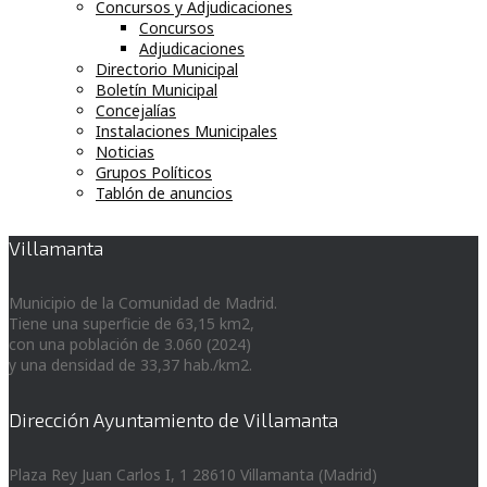
Concursos y Adjudicaciones
Concursos
Adjudicaciones
Directorio Municipal
Boletín Municipal
Concejalías
Instalaciones Municipales
Noticias
Grupos Políticos
Tablón de anuncios
Villamanta
Municipio de la Comunidad de Madrid.
Tiene una superficie de 63,15 km2,
con una población de 3.060 (2024)
y una densidad de 33,37 hab./km2.
Dirección Ayuntamiento de Villamanta
Plaza Rey Juan Carlos I, 1 28610 Villamanta (Madrid)