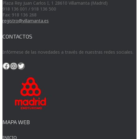
Plaza Rey Juan Carlos I, 1 28610 Villamanta (Madrid)
918 136 001 / 918 136 500
Fax: 918 136 268
registro@villamanta.es
CONTACTOS
Infórmese de las novedades a través de nuestras redes sociales.
Facebook
Instagram
Twitter
MAPA WEB
INICIO