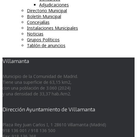
Adjudicaciones
Directorio Municipal
Boletín Municipal
Concejalías
Instalaciones Municipales
Noticias
Grupos Políticos
Tablón de anuncios
Villamanta
Municipio de la Comunidad de Madrid.
Tiene una superficie de 63,15 km2,
con una población de 3.060 (2024)
y una densidad de 33,37 hab./km2.
Dirección Ayuntamiento de Villamanta
Plaza Rey Juan Carlos I, 1 28610 Villamanta (Madrid)
918 136 001 / 918 136 500
Fax: 918 136 268