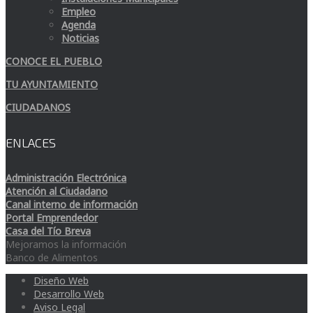
Empleo
Agenda
Noticias
CONOCE EL PUEBLO
TU AYUNTAMIENTO
CIUDADANOS
ENLACES
Administración Electrónica
Atención al Ciudadano
Canal interno de información
Portal Emprendedor
Casa del Tío Breva
Mejoramos la información
Banco de Alimentos
Diseño Web
Desarrollo Web
Aviso Legal