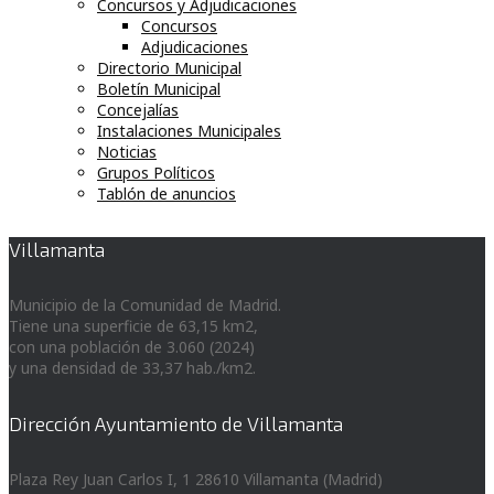
Concursos y Adjudicaciones
Concursos
Adjudicaciones
Directorio Municipal
Boletín Municipal
Concejalías
Instalaciones Municipales
Noticias
Grupos Políticos
Tablón de anuncios
Villamanta
Municipio de la Comunidad de Madrid.
Tiene una superficie de 63,15 km2,
con una población de 3.060 (2024)
y una densidad de 33,37 hab./km2.
Dirección Ayuntamiento de Villamanta
Plaza Rey Juan Carlos I, 1 28610 Villamanta (Madrid)