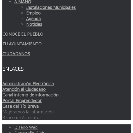
A MANO
:
Instalaciones Municipales
Empleo
Agenda
Noticias
CONOCE EL PUEBLO
TU AYUNTAMIENTO
CIUDADANOS
ENLACES
Administración Electrónica
Atención al Ciudadano
Canal interno de información
Portal Emprendedor
Casa del Tío Breva
Mejoramos la información
Banco de Alimentos
Diseño Web
Desarrollo Web