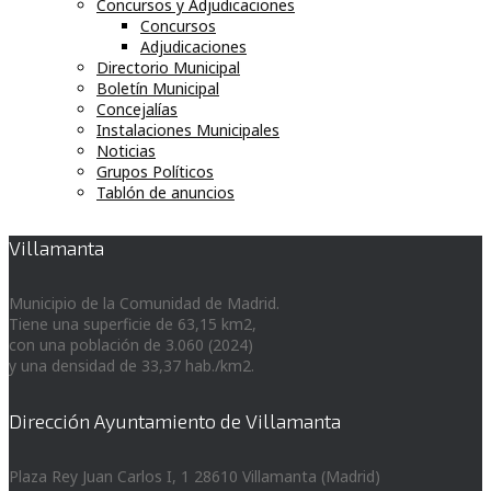
Concursos y Adjudicaciones
Concursos
Adjudicaciones
Directorio Municipal
Boletín Municipal
Concejalías
Instalaciones Municipales
Noticias
Grupos Políticos
Tablón de anuncios
Villamanta
Municipio de la Comunidad de Madrid.
Tiene una superficie de 63,15 km2,
con una población de 3.060 (2024)
y una densidad de 33,37 hab./km2.
Dirección Ayuntamiento de Villamanta
Plaza Rey Juan Carlos I, 1 28610 Villamanta (Madrid)