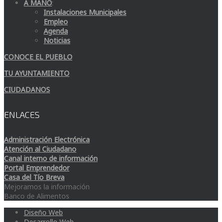
A MANO
:
Instalaciones Municipales
Empleo
Agenda
Noticias
CONOCE EL PUEBLO
TU AYUNTAMIENTO
CIUDADANOS
ENLACES
Administración Electrónica
Atención al Ciudadano
Canal interno de información
Portal Emprendedor
Casa del Tío Breva
Mejoramos la información
Banco de Alimentos
Diseño Web
Desarrollo Web