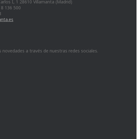
arlos I, 1 28610 Villamanta (Madrid)
18 136 500
8
anta.es
s novedades a través de nuestras redes sociales.
ram
ter