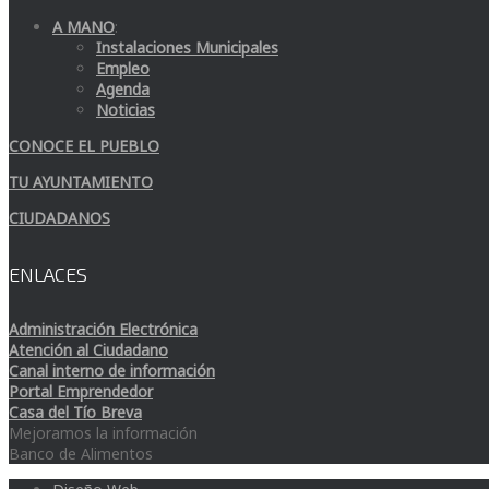
A MANO
:
Instalaciones Municipales
Empleo
Agenda
Noticias
CONOCE EL PUEBLO
TU AYUNTAMIENTO
CIUDADANOS
ENLACES
Administración Electrónica
Atención al Ciudadano
Canal interno de información
Portal Emprendedor
Casa del Tío Breva
Mejoramos la información
Banco de Alimentos