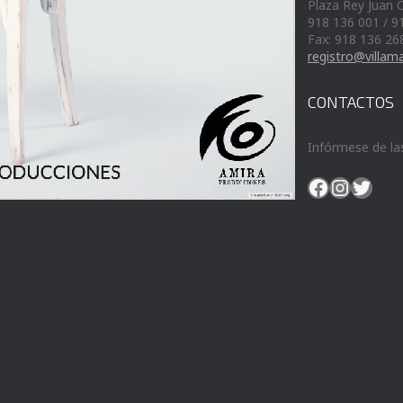
Plaza Rey Juan C
918 136 001 / 9
Fax: 918 136 26
registro@villam
CONTACTOS
Infórmese de la
Facebook
Instag
Twit