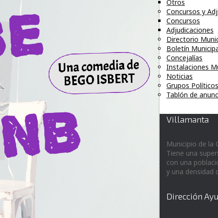
Otros
Concursos y Adj
Concursos
Adjudicaciones
Directorio Munic
Boletín Municipa
Concejalías
Instalaciones M
Noticias
Grupos Político
Tablón de anunc
Villamanta
Municipio de la
Tiene una super
con una poblaci
y una densidad 
Dirección Ay