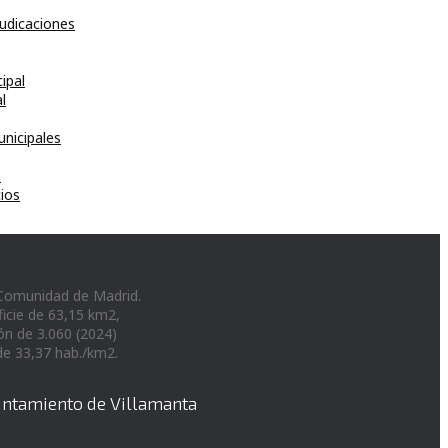
udicaciones
ipal
l
unicipales
s
ios
 Comunidad de Madrid.
ficie de 63,15 km2,
ón de 3.060 (2024)
de 33,37 hab./km2.
untamiento de Villamanta