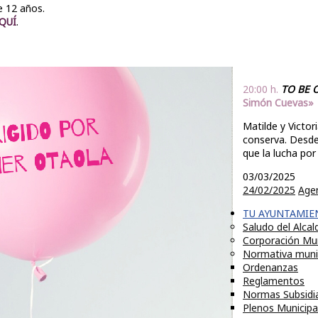
e 12 años.
QUÍ
.
20:00 h.
TO BE O
Simón Cuevas»
Matilde y Victor
conserva. Desde 
que la lucha por 
03/03/2025
24/02/2025
Age
TU AYUNTAMIE
Saludo del Alcal
Corporación Mun
Normativa muni
Ordenanzas
Reglamentos
Normas Subsidi
Plenos Municipa