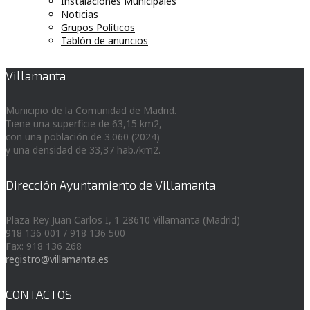
Instalaciones Municipales
Noticias
Grupos Políticos
Tablón de anuncios
Villamanta
Municipio de la Comunidad de Madrid.
Tiene una superficie de 63,15 km2,
con una población de 3.060 (2024)
y una densidad de 33,37 hab./km2.
Dirección Ayuntamiento de Villamanta
Plaza Rey Juan Carlos I, 1 28610 Villamanta (Madrid)
918 136 001 / 918 136 500
Fax: 918 136 268
registro@villamanta.es
CONTACTOS