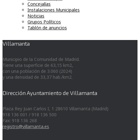
Concejalías
Instalaciones Municipales
Noticias
Grupos Políticos
Tablón de anuncios
Villamanta
Municipio de la Comunidad de Madrid.
Tiene una superficie de 63,15 km2,
con una población de 3.060 (2024)
y una densidad de 33,37 hab./km2.
Dirección Ayuntamiento de Villamanta
Plaza Rey Juan Carlos I, 1 28610 Villamanta (Madrid)
918 136 001 / 918 136 500
Fax: 918 136 268
registro@villamanta.es