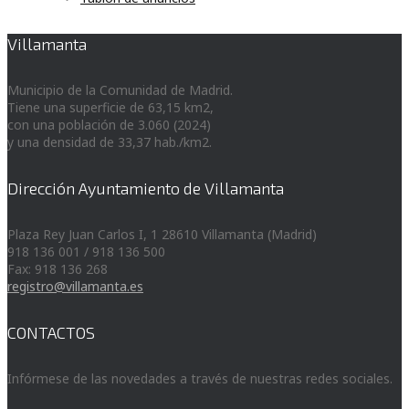
Villamanta
Municipio de la Comunidad de Madrid.
Tiene una superficie de 63,15 km2,
con una población de 3.060 (2024)
y una densidad de 33,37 hab./km2.
Dirección Ayuntamiento de Villamanta
Plaza Rey Juan Carlos I, 1 28610 Villamanta (Madrid)
918 136 001 / 918 136 500
Fax: 918 136 268
registro@villamanta.es
CONTACTOS
Infórmese de las novedades a través de nuestras redes sociales.