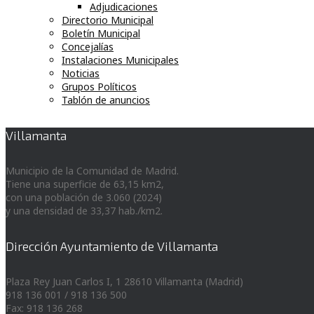
Adjudicaciones
Directorio Municipal
Boletín Municipal
Concejalías
Instalaciones Municipales
Noticias
Grupos Políticos
Tablón de anuncios
Villamanta
Municipio de la Comunidad de Madrid.
Tiene una superficie de 63,15 km2,
con una población de 3.060 (2024)
y una densidad de 33,37 hab./km2.
Dirección Ayuntamiento de Villamanta
Plaza Rey Juan Carlos I, 1 28610 Villamanta (Madrid)
918 136 001 / 918 136 500
Fax: 918 136 268