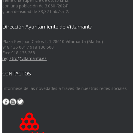
Tiene una superficie de 63,15 km2,
con una población de 3.060 (2024)
y una densidad de 33,37 hab./km2.
Dirección Ayuntamiento de Villamanta
Plaza Rey Juan Carlos I, 1 28610 Villamanta (Madrid)
918 136 001 / 918 136 500
Fax: 918 136 268
registro@villamanta.es
CONTACTOS
Infórmese de las novedades a través de nuestras redes sociales.
Facebook
Instagram
Twitter