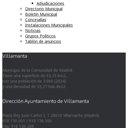
Adjudicaciones
Directorio Municipal
Boletín Municipal
Concejalías
Instalaciones Municipales
Noticias
Grupos Políticos
Tablón de anuncios
Villamanta
Municipio de la Comunidad de Madrid.
Tiene una superficie de 63,15 km2,
con una población de 3.060 (2024)
y una densidad de 33,37 hab./km2.
Dirección Ayuntamiento de Villamanta
Plaza Rey Juan Carlos I, 1 28610 Villamanta (Madrid)
918 136 001 / 918 136 500
Fax: 918 136 268