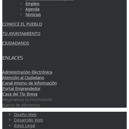
Empleo
Agenda
Noticias
CONOCE EL PUEBLO
TU AYUNTAMIENTO
CIUDADANOS
ENLACES
Administración Electrónica
Atención al Ciudadano
Canal interno de información
Portal Emprendedor
Casa del Tío Breva
Mejoramos la información
Banco de Alimentos
Diseño Web
Desarrollo Web
Aviso Legal