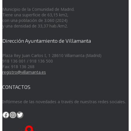
Municipio de la Comunidad de Madrid.
Tiene una superficie de 63,15 km2,
con una población de 3.060 (2024)
y una densidad de 33,37 hab./km2.
Dirección Ayuntamiento de Villamanta
Plaza Rey Juan Carlos I, 1 28610 Villamanta (Madrid)
918 136 001 / 918 136 500
Fax: 918 136 268
registro@villamanta.es
CONTACTOS
Infórmese de las novedades a través de nuestras redes sociales.
Facebook
Instagram
Twitter