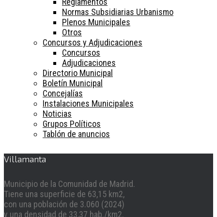
Reglamentos
Normas Subsidiarias Urbanismo
Plenos Municipales
Otros
Concursos y Adjudicaciones
Concursos
Adjudicaciones
Directorio Municipal
Boletín Municipal
Concejalías
Instalaciones Municipales
Noticias
Grupos Políticos
Tablón de anuncios
Villamanta
Municipio de la Comunidad de Madrid.
Tiene una superficie de 63,15 km2,
con una población de 3.060 (2024)
y una densidad de 33,37 hab./km2.