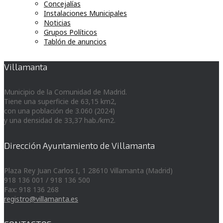
Concejalías
Instalaciones Municipales
Noticias
Grupos Políticos
Tablón de anuncios
Villamanta
Municipio de la Comunidad de Madrid.
Tiene una superficie de 63,15 km2,
con una población de 3.060 (2024)
y una densidad de 33,37 hab./km2.
Dirección Ayuntamiento de Villamanta
Plaza Rey Juan Carlos I, 1 28610 Villamanta (Madrid)
918 136 001 / 918 136 500
Fax: 918 136 268
registro@villamanta.es