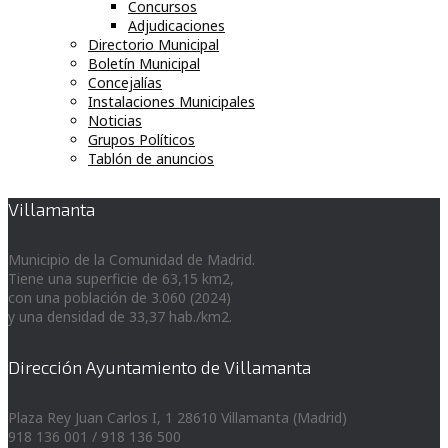
Concursos
Adjudicaciones
Directorio Municipal
Boletín Municipal
Concejalías
Instalaciones Municipales
Noticias
Grupos Políticos
Tablón de anuncios
Villamanta
Municipio de la Comunidad de Madrid.
Tiene una superficie de 63,15 km2,
con una población de 3.060 (2024)
y una densidad de 33,37 hab./km2.
Dirección Ayuntamiento de Villamanta
Plaza Rey Juan Carlos I, 1 28610 Villamanta (Madrid)
918 136 001 / 918 136 500