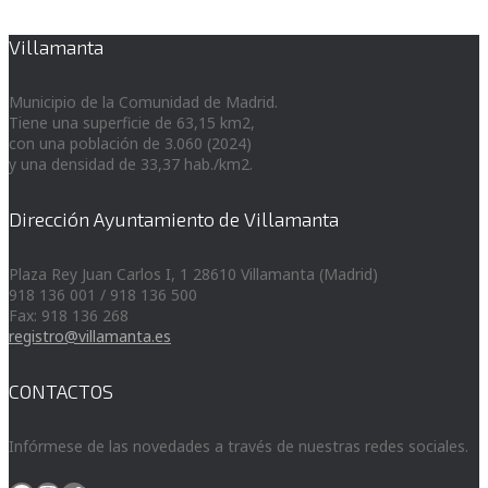
Villamanta
Municipio de la Comunidad de Madrid.
Tiene una superficie de 63,15 km2,
con una población de 3.060 (2024)
y una densidad de 33,37 hab./km2.
Dirección Ayuntamiento de Villamanta
Plaza Rey Juan Carlos I, 1 28610 Villamanta (Madrid)
918 136 001 / 918 136 500
Fax: 918 136 268
registro@villamanta.es
CONTACTOS
Infórmese de las novedades a través de nuestras redes sociales.