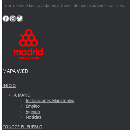
Infórmese de las novedades a través de nuestras redes sociales.
Facebook
Instagram
Twitter
MAPA WEB
INICIO
A MANO
:
Instalaciones Municipales
Empleo
Agenda
Noticias
CONOCE EL PUEBLO