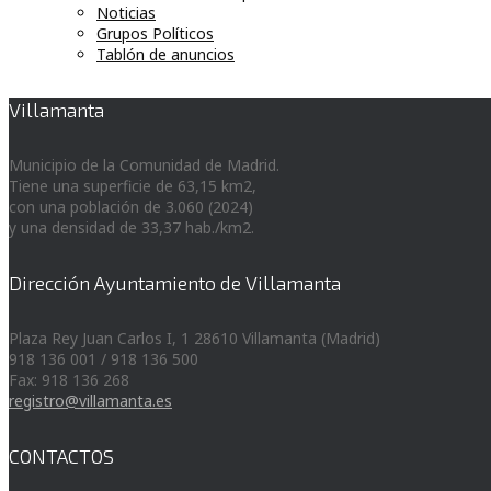
Noticias
Grupos Políticos
Tablón de anuncios
Villamanta
Municipio de la Comunidad de Madrid.
Tiene una superficie de 63,15 km2,
con una población de 3.060 (2024)
y una densidad de 33,37 hab./km2.
Dirección Ayuntamiento de Villamanta
Plaza Rey Juan Carlos I, 1 28610 Villamanta (Madrid)
918 136 001 / 918 136 500
Fax: 918 136 268
registro@villamanta.es
CONTACTOS