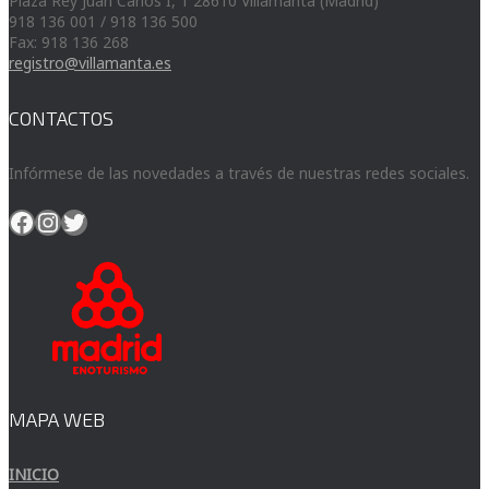
Plaza Rey Juan Carlos I, 1 28610 Villamanta (Madrid)
918 136 001 / 918 136 500
Fax: 918 136 268
registro@villamanta.es
CONTACTOS
Infórmese de las novedades a través de nuestras redes sociales.
Facebook
Instagram
Twitter
MAPA WEB
INICIO