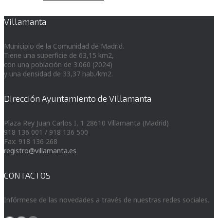
Villamanta
Municipio de la Comunidad de Madrid.
Tiene una superficie de 63,15 km2,
con una población de 3.060 (2024)
y una densidad de 33,37 hab./km2.
Dirección Ayuntamiento de Villamanta
Plaza Rey Juan Carlos I, 1 28610 Villamanta (Madrid)
918 136 001 / 918 136 500
Fax: 918 136 268
registro@villamanta.es
CONTACTOS
Infórmese de las novedades a través de nuestras redes sociales.