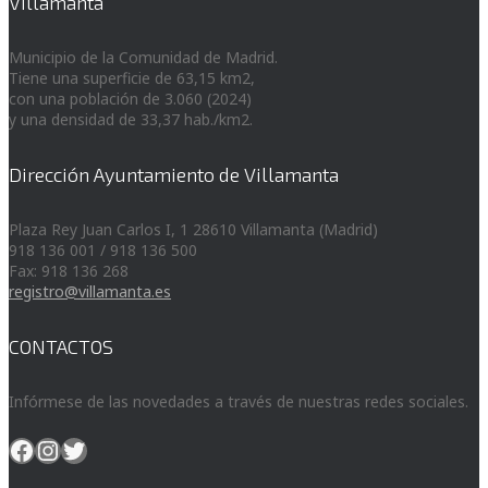
Villamanta
Municipio de la Comunidad de Madrid.
Tiene una superficie de 63,15 km2,
con una población de 3.060 (2024)
y una densidad de 33,37 hab./km2.
Dirección Ayuntamiento de Villamanta
Plaza Rey Juan Carlos I, 1 28610 Villamanta (Madrid)
918 136 001 / 918 136 500
Fax: 918 136 268
registro@villamanta.es
CONTACTOS
Infórmese de las novedades a través de nuestras redes sociales.
Facebook
Instagram
Twitter