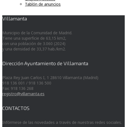
Tablón de anuncios
Villamanta
Municipio de la Comunidad de Madrid.
Tiene una superficie de 63,15 km2,
con una población de 3.060 (2024)
y una densidad de 33,37 hab./km2.
Dirección Ayuntamiento de Villamanta
Plaza Rey Juan Carlos I, 1 28610 Villamanta (Madrid)
918 136 001 / 918 136 500
Fax: 918 136 268
registro@villamanta.es
CONTACTOS
Infórmese de las novedades a través de nuestras redes sociales.