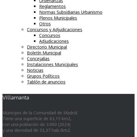
Ordenanzas
Reglamentos
Normas Subsidiarias Urbanismo
Plenos Municipales
Otros
Concursos y Adjudicaciones
Concursos
Adjudicaciones
Directorio Municipal
Boletín Municipal
Concejalías
Instalaciones Municipales
Noticias
Grupos Políticos
Tablón de anuncios
Villamanta
Municipio de la Comunidad de Madrid.
Tiene una superficie de 63,15 km2,
con una población de 3.060 (2024)
y una densidad de 33,37 hab./km2.