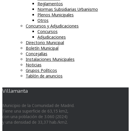
Reglamentos
Normas Subsidiarias Urbanismo
Plenos Municipales
Otros
Concursos y Adjudicaciones
Concursos
Adjudicaciones
Directorio Municipal
Boletín Municipal
Concejalías
Instalaciones Municipales
Noticias
Grupos Políticos
Tablón de anuncios
Villamanta
Municipio de la Comunidad de Madrid.
Tiene una superficie de 63,15 km2,
con una población de 3.060 (2024)
y una densidad de 33,37 hab./km2.