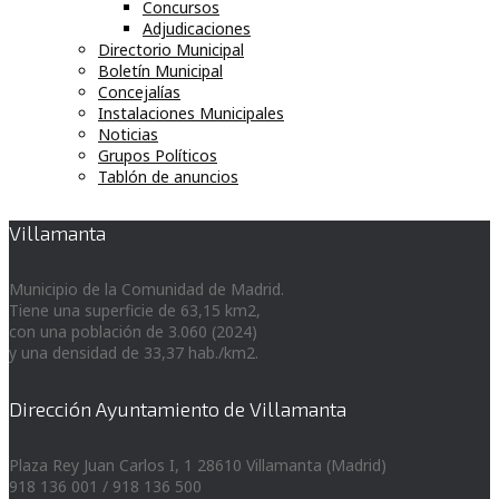
Concursos
Adjudicaciones
Directorio Municipal
Boletín Municipal
Concejalías
Instalaciones Municipales
Noticias
Grupos Políticos
Tablón de anuncios
Villamanta
Municipio de la Comunidad de Madrid.
Tiene una superficie de 63,15 km2,
con una población de 3.060 (2024)
y una densidad de 33,37 hab./km2.
Dirección Ayuntamiento de Villamanta
Plaza Rey Juan Carlos I, 1 28610 Villamanta (Madrid)
918 136 001 / 918 136 500