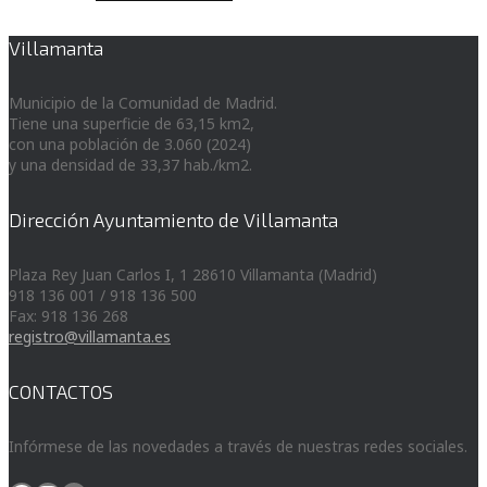
Villamanta
Municipio de la Comunidad de Madrid.
Tiene una superficie de 63,15 km2,
con una población de 3.060 (2024)
y una densidad de 33,37 hab./km2.
Dirección Ayuntamiento de Villamanta
Plaza Rey Juan Carlos I, 1 28610 Villamanta (Madrid)
918 136 001 / 918 136 500
Fax: 918 136 268
registro@villamanta.es
CONTACTOS
Infórmese de las novedades a través de nuestras redes sociales.