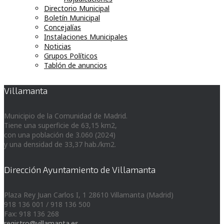
Directorio Municipal
Boletín Municipal
Concejalías
Instalaciones Municipales
Noticias
Grupos Políticos
Tablón de anuncios
Villamanta
Municipio de la Comunidad de Madrid.
Tiene una superficie de 63,15 km2,
con una población de 3.060 (2024)
y una densidad de 33,37 hab./km2.
Dirección Ayuntamiento de Villamanta
Plaza Rey Juan Carlos I, 1 28610 Villamanta (Madrid)
918 136 001 / 918 136 500
Fax: 918 136 268
registro@villamanta.es