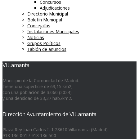
Concursos
Adjudicaciones
Directorio Municipal
Boletín Municipal
Concejalías
Instalaciones Municipales
Noticias
Grupos Políticos
Tablón de anuncios
Villamanta
Municipio de la Comunidad de Madrid.
Tiene una superficie de 63,15 km2,
con una población de 3.060 (2024)
y una densidad de 33,37 hab./km2.
Dirección Ayuntamiento de Villamanta
Plaza Rey Juan Carlos I, 1 28610 Villamanta (Madrid)
918 136 001 / 918 136 500