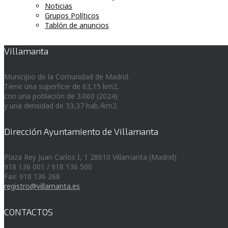
Noticias
Grupos Políticos
Tablón de anuncios
Villamanta
Municipio de la Comunidad de Madrid.
Tiene una superficie de 63,15 km2,
con una población de 3.060 (2024)
y una densidad de 33,37 hab./km2.
Dirección Ayuntamiento de Villamanta
Plaza Rey Juan Carlos I, 1 28610 Villamanta (Madrid)
918 136 001 / 918 136 500
Fax: 918 136 268
registro@villamanta.es
CONTACTOS