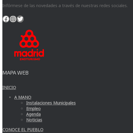
Infórmese de las novedades a través de nuestras redes sociales.
Facebook
Instagram
Twitter
MAPA WEB
INICIO
A MANO
:
Instalaciones Municipales
Empleo
Agenda
Noticias
CONOCE EL PUEBLO