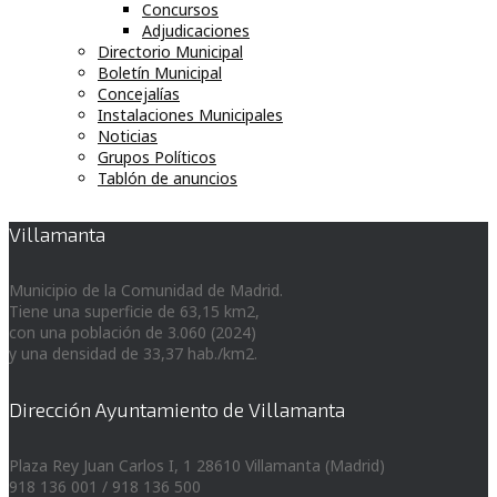
Concursos
Adjudicaciones
Directorio Municipal
Boletín Municipal
Concejalías
Instalaciones Municipales
Noticias
Grupos Políticos
Tablón de anuncios
Villamanta
Municipio de la Comunidad de Madrid.
Tiene una superficie de 63,15 km2,
con una población de 3.060 (2024)
y una densidad de 33,37 hab./km2.
Dirección Ayuntamiento de Villamanta
Plaza Rey Juan Carlos I, 1 28610 Villamanta (Madrid)
918 136 001 / 918 136 500