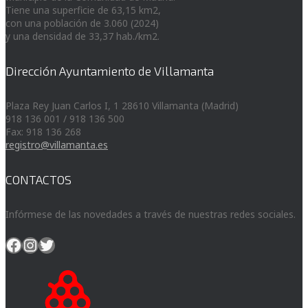
Tiene una superficie de 63,15 km2,
con una población de 3.060 (2024)
y una densidad de 33,37 hab./km2.
Dirección Ayuntamiento de Villamanta
Plaza Rey Juan Carlos I, 1 28610 Villamanta (Madrid)
918 136 001 / 918 136 500
Fax: 918 136 268
registro@villamanta.es
CONTACTOS
Infórmese de las novedades a través de nuestras redes sociales.
Facebook
Instagram
Twitter