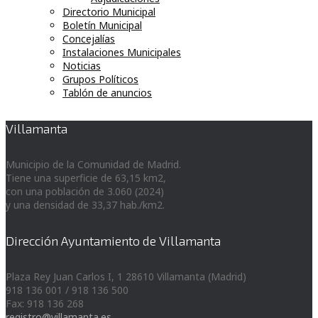
Directorio Municipal
Boletín Municipal
Concejalías
Instalaciones Municipales
Noticias
Grupos Políticos
Tablón de anuncios
Villamanta
Municipio de la Comunidad de Madrid.
Tiene una superficie de 63,15 km2,
con una población de 3.060 (2024)
y una densidad de 33,37 hab./km2.
Dirección Ayuntamiento de Villamanta
Plaza Rey Juan Carlos I, 1 28610 Villamanta (Madrid)
918 136 001 / 918 136 500
Fax: 918 136 268
registro@villamanta.es