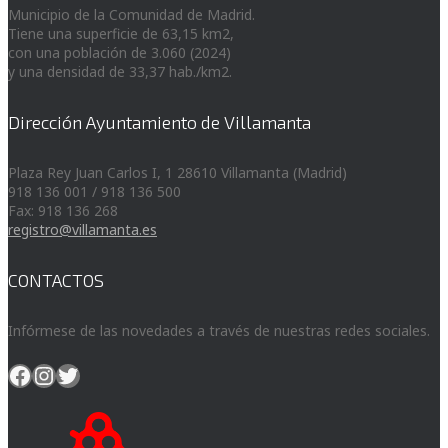
Municipio de la Comunidad de Madrid.
Tiene una superficie de 63,15 km2,
con una población de 3.060 (2024)
y una densidad de 33,37 hab./km2.
Dirección Ayuntamiento de Villamanta
Plaza Rey Juan Carlos I, 1 28610 Villamanta (Madrid)
918 136 001 / 918 136 500
Fax: 918 136 268
registro@villamanta.es
CONTACTOS
Infórmese de las novedades a través de nuestras redes sociales.
Facebook
Instagram
Twitter