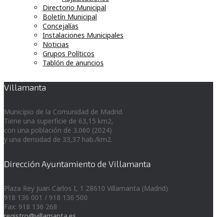
Directorio Municipal
Boletín Municipal
Concejalías
Instalaciones Municipales
Noticias
Grupos Políticos
Tablón de anuncios
Villamanta
Municipio de la Comunidad de Madrid.
Tiene una superficie de 63,15 km2,
con una población de 3.060 (2024)
y una densidad de 33,37 hab./km2.
Dirección Ayuntamiento de Villamanta
Plaza Rey Juan Carlos I, 1 28610 Villamanta (Madrid)
918 136 001 / 918 136 500
Fax: 918 136 268
registro@villamanta.es