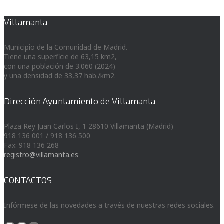
Villamanta
Municipio de la Comunidad de Madrid.
Tiene una superficie de 63,15 km2,
con una población de 3.060 (2024)
y una densidad de 33,37 hab./km2.
Dirección Ayuntamiento de Villamanta
Plaza Rey Juan Carlos I, 1 28610 Villamanta (Madrid)
918 136 001 / 918 136 500
Fax: 918 136 268
registro@villamanta.es
CONTACTOS
Infórmese de las novedades a través de nuestras redes sociales.