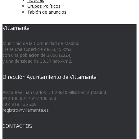
Noticias
Grupos Políticos
Tablón de anuncios
Villamanta
Municipio de la Comunidad de Madrid.
Tiene una superficie de 63,15 km2,
con una población de 3.060 (2024)
y una densidad de 33,37 hab./km2.
Dirección Ayuntamiento de Villamanta
Plaza Rey Juan Carlos I, 1 28610 Villamanta (Madrid)
918 136 001 / 918 136 500
Fax: 918 136 268
registro@villamanta.es
CONTACTOS