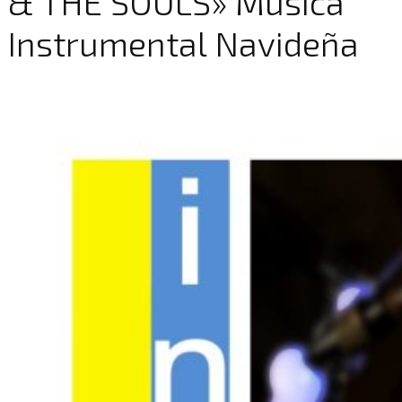
& THE SOULS» Música
Instrumental Navideña