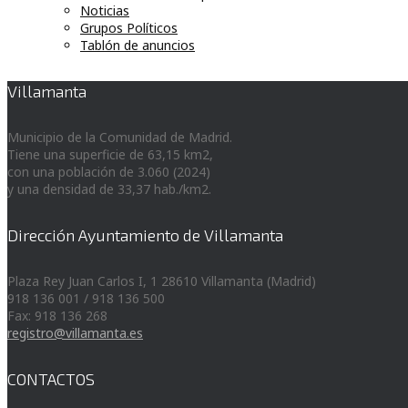
Noticias
Grupos Políticos
Tablón de anuncios
Villamanta
Municipio de la Comunidad de Madrid.
Tiene una superficie de 63,15 km2,
con una población de 3.060 (2024)
y una densidad de 33,37 hab./km2.
Dirección Ayuntamiento de Villamanta
Plaza Rey Juan Carlos I, 1 28610 Villamanta (Madrid)
918 136 001 / 918 136 500
Fax: 918 136 268
registro@villamanta.es
CONTACTOS