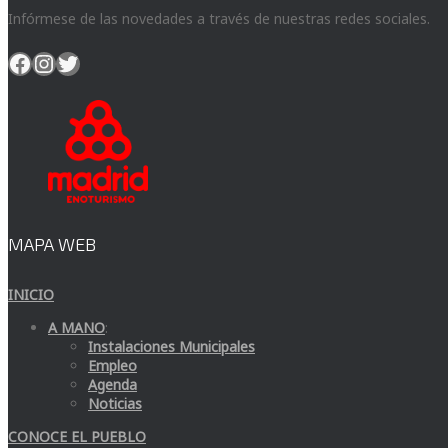
Infórmese de las novedades a través de nuestras redes sociales.
Facebook
Instagram
Twitter
MAPA WEB
INICIO
A MANO
:
Instalaciones Municipales
Empleo
Agenda
Noticias
CONOCE EL PUEBLO