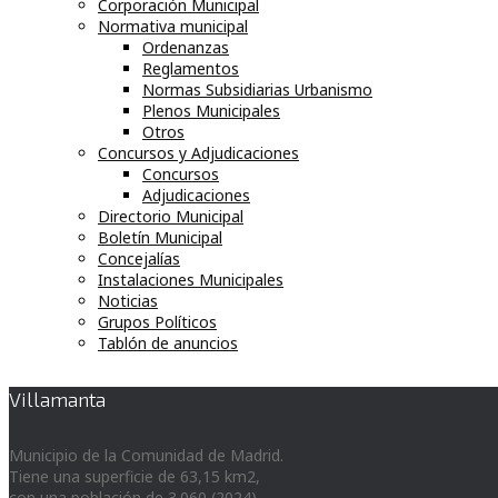
Corporación Municipal
Normativa municipal
Ordenanzas
Reglamentos
Normas Subsidiarias Urbanismo
Plenos Municipales
Otros
Concursos y Adjudicaciones
Concursos
Adjudicaciones
Directorio Municipal
Boletín Municipal
Concejalías
Instalaciones Municipales
Noticias
Grupos Políticos
Tablón de anuncios
Villamanta
Municipio de la Comunidad de Madrid.
Tiene una superficie de 63,15 km2,
con una población de 3.060 (2024)