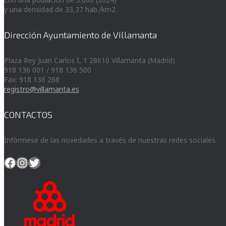
y una densidad de 33,37 hab./km2.
Dirección Ayuntamiento de Villamanta
Plaza Rey Juan Carlos I, 1 28610 Villamanta (Madrid)
918 136 001 / 918 136 500
Fax: 918 136 268
registro@villamanta.es
CONTACTOS
Infórmese de las novedades a través de nuestras redes sociales.
Facebook
Instagram
Twitter