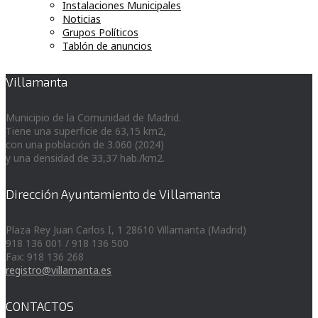
Instalaciones Municipales
Noticias
Grupos Políticos
Tablón de anuncios
Villamanta
Municipio de la Comunidad de Madrid.
Tiene una superficie de 63,15 km2,
con una población de 3.060 (2024)
y una densidad de 33,37 hab./km2.
Dirección Ayuntamiento de Villamanta
Plaza Rey Juan Carlos I, 1 28610 Villamanta (Madrid)
918 136 001 / 918 136 500
Fax: 918 136 268
registro@villamanta.es
CONTACTOS