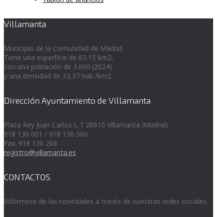
Villamanta
Municipio de la Comunidad de Madrid.
Tiene una superficie de 63,15 km2,
con una población de 3.060 (2024)
y una densidad de 33,37 hab./km2.
Dirección Ayuntamiento de Villamanta
Plaza Rey Juan Carlos I, 1 28610 Villamanta (Madrid)
918 136 001 / 918 136 500
Fax: 918 136 268
registro@villamanta.es
CONTACTOS
Infórmese de las novedades a través de nuestras redes sociales.