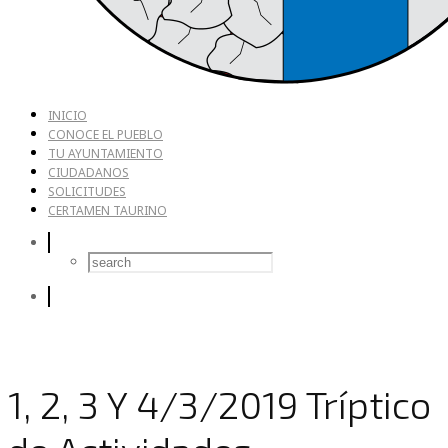
INICIO
CONOCE EL PUEBLO
TU AYUNTAMIENTO
CIUDADANOS
SOLICITUDES
CERTAMEN TAURINO
1, 2, 3 Y 4/3/2019 Tríptico