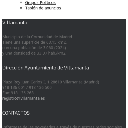
Grupos Políticos
Tablón de anuncios
Villamanta
Municipio de la Comunidad de Madrid.
Tiene una superficie de 63,15 km2,
con una población de 3.060 (2024)
y una densidad de 33,37 hab./km2.
Dirección Ayuntamiento de Villamanta
Plaza Rey Juan Carlos I, 1 28610 Villamanta (Madrid)
918 136 001 / 918 136 500
Fax: 918 136 268
registro@villamanta.es
CONTACTOS
Infórmese de las novedades a través de nuestras redes sociales.