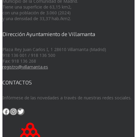
Municipio de la Comunidad de Madrid.
Tiene una superficie de 63,15 km2,
con una población de 3.060 (2024)
y una densidad de 33,37 hab./km2.
Dirección Ayuntamiento de Villamanta
Plaza Rey Juan Carlos I, 1 28610 Villamanta (Madrid)
918 136 001 / 918 136 500
Fax: 918 136 268
registro@villamanta.es
CONTACTOS
Infórmese de las novedades a través de nuestras redes sociales.
Facebook
Instagram
Twitter