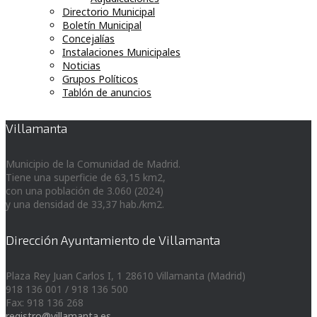
Directorio Municipal
Boletín Municipal
Concejalías
Instalaciones Municipales
Noticias
Grupos Políticos
Tablón de anuncios
Villamanta
Municipio de la Comunidad de Madrid.
Tiene una superficie de 63,15 km2,
con una población de 3.060 (2024)
y una densidad de 33,37 hab./km2.
Dirección Ayuntamiento de Villamanta
Plaza Rey Juan Carlos I, 1 28610 Villamanta (Madrid)
918 136 001 / 918 136 500
Fax: 918 136 268
registro@villamanta.es