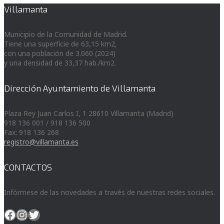
Villamanta
Municipio de la Comunidad de Madrid.
Tiene una superficie de 63,15 km2,
con una población de 3.060 (2024)
y una densidad de 33,37 hab./km2.
Dirección Ayuntamiento de Villamanta
Plaza Rey Juan Carlos I, 1 28610 Villamanta (Madrid)
918 136 001 / 918 136 500
Fax: 918 136 268
registro@villamanta.es
CONTACTOS
Infórmese de las novedades a través de nuestras redes sociales.
Facebook
Instagram
Twitter