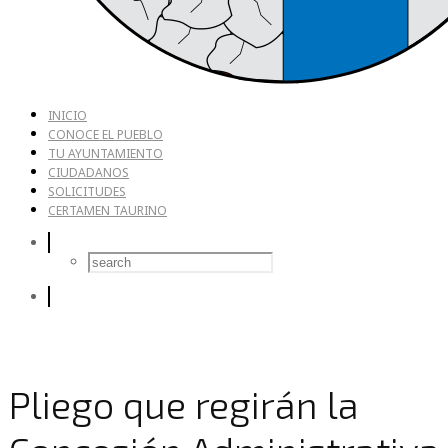
INICIO
CONOCE EL PUEBLO
TU AYUNTAMIENTO
CIUDADANOS
SOLICITUDES
CERTAMEN TAURINO
Pliego que regirán la