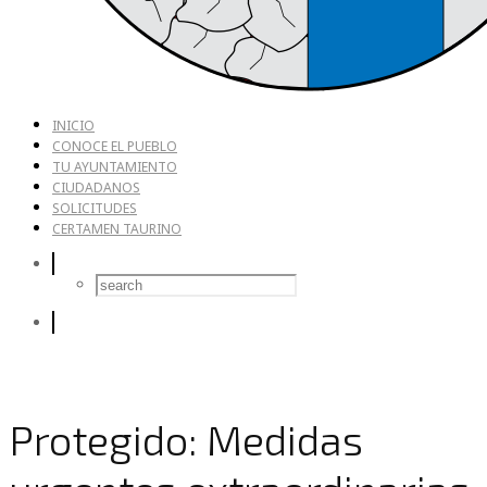
INICIO
CONOCE EL PUEBLO
TU AYUNTAMIENTO
CIUDADANOS
SOLICITUDES
CERTAMEN TAURINO
Protegido: Medidas