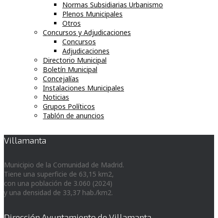
Normas Subsidiarias Urbanismo
Plenos Municipales
Otros
Concursos y Adjudicaciones
Concursos
Adjudicaciones
Directorio Municipal
Boletín Municipal
Concejalías
Instalaciones Municipales
Noticias
Grupos Políticos
Tablón de anuncios
Villamanta
Municipio de la Comunidad de Madrid.
Tiene una superficie de 63,15 km2,
con una población de 3.060 (2024)
y una densidad de 33,37 hab./km2.
Dirección Ayuntamiento de Villamanta