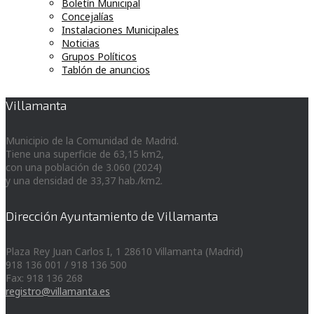
Boletín Municipal
Concejalías
Instalaciones Municipales
Noticias
Grupos Políticos
Tablón de anuncios
Villamanta
Municipio de la Comunidad de Madrid.
Tiene una superficie de 63,15 km2,
con una población de 3.060 (2024)
y una densidad de 33,37 hab./km2.
Dirección Ayuntamiento de Villamanta
Plaza Rey Juan Carlos I, 1 28610 Villamanta (Madrid)
918 136 001 / 918 136 500
Fax: 918 136 268
registro@villamanta.es