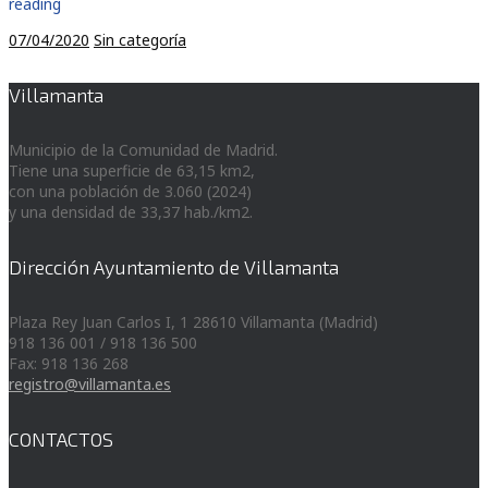
reading
07/04/2020
Sin categoría
Villamanta
Municipio de la Comunidad de Madrid.
Tiene una superficie de 63,15 km2,
con una población de 3.060 (2024)
y una densidad de 33,37 hab./km2.
Dirección Ayuntamiento de Villamanta
Plaza Rey Juan Carlos I, 1 28610 Villamanta (Madrid)
918 136 001 / 918 136 500
Fax: 918 136 268
registro@villamanta.es
CONTACTOS