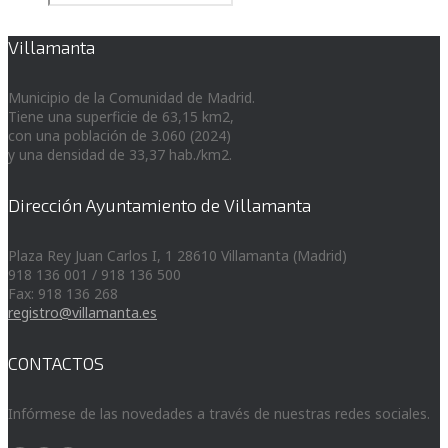
Villamanta
Municipio de la Comunidad de Madrid.
Tiene una superficie de 63,15 km2,
con una población de 3.060 (2024)
y una densidad de 33,37 hab./km2.
Dirección Ayuntamiento de Villamanta
Plaza Rey Juan Carlos I, 1 28610 Villamanta (Madrid)
918 136 001 / 918 136 500
Fax: 918 136 268
registro@villamanta.es
CONTACTOS
Infórmese de las novedades a través de nuestras redes sociales.